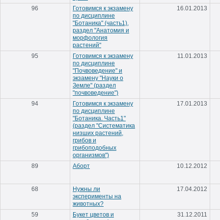
96
Готовимся к экзамену
16.01.2013
по дисциплине
"Ботаника" (часть1),
раздел "Анатомия и
морфология
растений"
95
Готовимся к экзамену
11.01.2013
по дисциплине
"Почвоведение" и
экзамену "Науки о
Земле" (раздел
"почвоведение")
94
Готовимся к экзамену
17.01.2013
по дисциплине
"Ботаника. Часть1"
(раздел "Систематика
низших растений,
грибов и
грибоподобных
организмов")
89
Аборт
10.12.2012
68
Нужны ли
17.04.2012
эксперименты на
животных?
59
Букет цветов и
31.12.2011