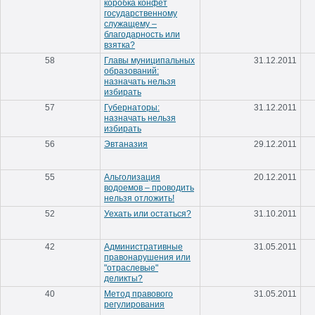
коробка конфет
государственному
служащему –
благодарность или
взятка?
58
Главы муниципальных
31.12.2011
образований:
назначать нельзя
избирать
57
Губернаторы:
31.12.2011
назначать нельзя
избирать
56
Эвтаназия
29.12.2011
55
Альголизация
20.12.2011
водоемов – проводить
нельзя отложить!
52
Уехать или остаться?
31.10.2011
42
Административные
31.05.2011
правонарушения или
"отраслевые"
деликты?
40
Метод правового
31.05.2011
регулирования