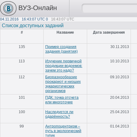
ВУЗ-Онлайн
04.11.2016
16:43:07 UTC 0
16:43:07 UTC
Список доступных заданий
#
Название
Дата завершения
135
Пример создания
30.11.2013
задания (занятия)
113
Изучение первичной
10.10.2013
продукции водоемов:
зачем это надо?
112
Биоразнообразие
09.10.2013
прокариот и низших
эукариотических
организмов
101
ПДК: точка отсчета
20.04.2013
или многоточие
100
Наследуется ли
25.04.2013
одарённость?
99
Антропоцентризм –
01.04.2013
путь в экологический
тупик